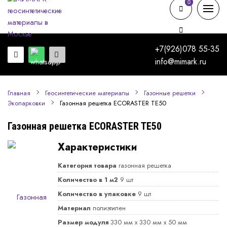
0
0
+7(926)078 55-35
info@mimark.ru
Главная
Геосинтетические материалы
Газонные решетки
Газонная решетка ECORASTER TE50
Экопарковки
Газонная решетка ECORASTER TE50
Характеристики
Категория товара
газонная решетка
Количество в 1 м2
9 шт
Количество в упаковке
9 шт
Материал
полиэтилен
Размер модуля
330 мм х 330 мм х 50 мм