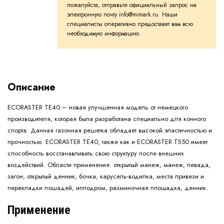
пожалуйста, отправьте официальный запрос на
электронную почту info@mimark.ru. Наши
специалисты оперативно предоставят вам всю
необходимую информацию.
Описание
ECORASTER TE40 – новая улучшенная модель от немецкого
производителя, которая была разработана специально для конного
спорта. Данная газонная решетка обладает высокой эластичностью и
прочностью. ECORASTER TE40, также как и ECORASTER TS50 имеет
способность восстанавливать свою структуру после внешних
воздействий. Области применения: открытый манеж, манеж, левада,
загон, открытый денник, бочка, карусель-водилка, места привези и
перекладки лошадей, ипподром, разминочная площадка, денник.
Применение