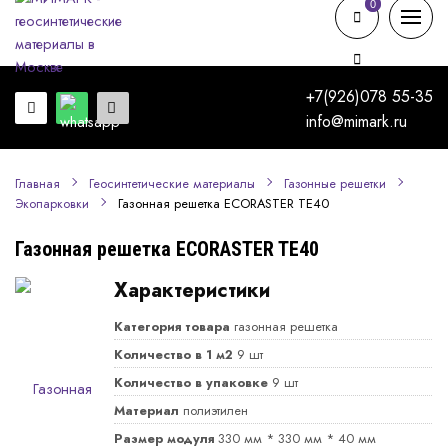
0
0
+7(926)078 55-35
info@mimark.ru
Главная
Геосинтетические материалы
Газонные решетки
Газонная решетка ECORASTER TE40
Экопарковки
Газонная решетка ECORASTER TE40
Характеристики
Категория товара
газонная решетка
Количество в 1 м2
9 шт
Количество в упаковке
9 шт
Материал
полиэтилен
Размер модуля
330 мм * 330 мм * 40 мм