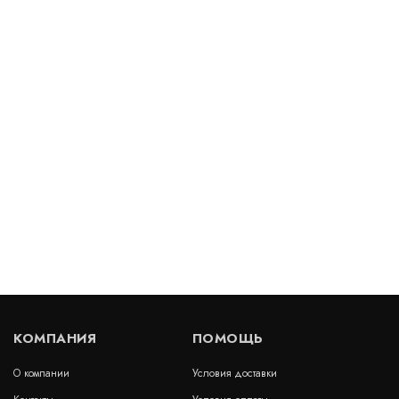
Газонная решетка ECORASTER E50
В наличии
Цена:
1 465
руб.
КУПИТЬ
/ м2
Газонная решетка усиленная (зеленая)
В наличии
Цена:
1 200
руб.
КУПИТЬ
/ м2
КОМПАНИЯ
ПОМОЩЬ
О компании
Условия доставки
Газонная решетка Гео Газон 40 черная