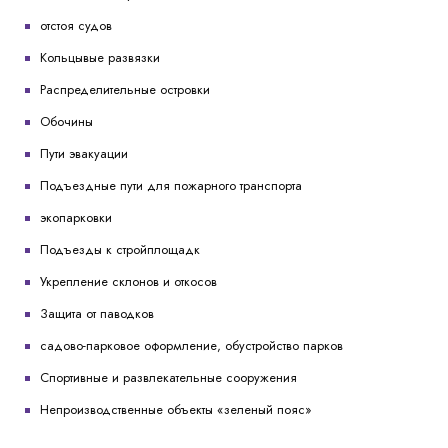
отстоя судов
Кольцывые развязки
Распределительные островки
Обочины
Пути эвакуации
Подъездные пути для пожарного транспорта
экопарковки
Подъезды к стройплощадк
Укрепление склонов и откосов
Защита от паводков
садово-парковое оформление, обустройство парков
Спортивные и развлекательные сооружения
Непроизводственные объекты «зеленый пояс»