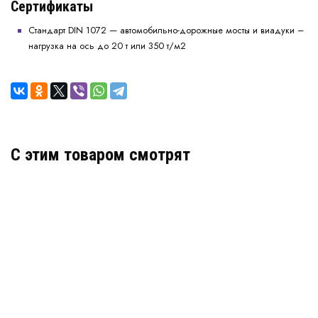
Сертификаты
Стандарт DIN 1072 — автомобильно-дорожные мосты и виадуки –
нагрузка на ось до 20 т или 350 т/м2
C этим товаром смотрят
Газонная решетка усиленная (черная)
В наличии
Цена:
1 099
руб.
КУПИТЬ
/ м2