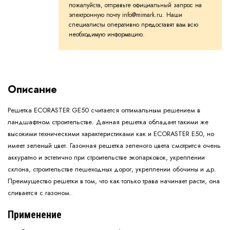
пожалуйста, отправьте официальный запрос на
электронную почту info@mimark.ru. Наши
специалисты оперативно предоставят вам всю
необходимую информацию.
Описание
Решетка ECORASTER GE50 считается оптимальным решением в
ландшафтном строительстве. Данная решетка обладает такими же
высокими техническими характеристиками как и ECORASTER E50, но
имеет зеленый цвет. Газонная решетка зеленого цвета смотрится очень
аккуратно и эстетично при строительстве экопарковок, укреплении
склона, строительстве пешеходных дорог, укреплении обочины и др.
Преимущество решетки в том, что как только трава начинает расти, она
сливается с газоном.
Применение