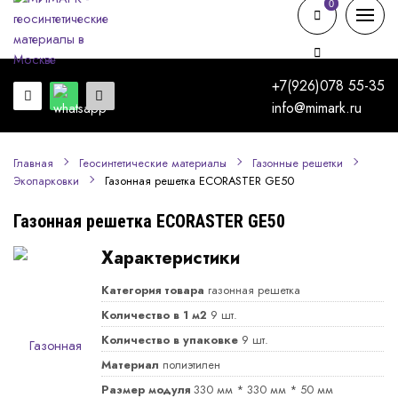
0
0
+7(926)078 55-35
info@mimark.ru
Главная
Геосинтетические материалы
Газонные решетки
Газонная решетка ECORASTER GE50
Экопарковки
Газонная решетка ECORASTER GE50
Характеристики
Категория товара
газонная решетка
Количество в 1 м2
9 шт.
Количество в упаковке
9 шт.
Материал
полиэтилен
Размер модуля
330 мм * 330 мм * 50 мм