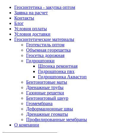
Геосинтетика - закупка оптом
Заявка на расчет
Контакты
Блог
Условия оплаты
Условия доставки
Геосинтетические материалы
Геотекстиль оптом
Объемная георешетка
Геосетка дорожная
Гидрошпонки
Шпонка ремонтная
Гидрошпонка пвх
Гидрошпонка Аквастоп
Бентонитовые маты
Дренажные трубы
Газонные решетки
Бентонитовый шнур
Геомембрана
Деформационные швы
Дренажные геоматы
Профилированные мембраны
О компании