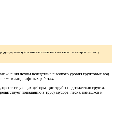
продукции, пожалуйста, отправьте официальный запрос на электронную почту
увлажнения почвы вследствие высокого уровня грунтовых вод
 также в ландшафтных работах.
ти, препятствующих деформации трубы под тяжестью грунта.
епятствует попаданию в трубу мусора, песка, камешков и