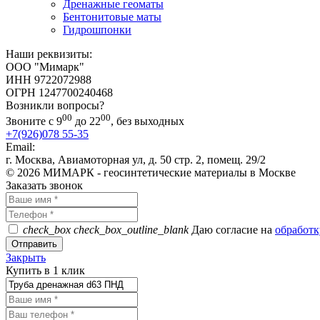
Дренажные геоматы
Бентонитовые маты
Гидрошпонки
Наши реквизиты:
ООО "Мимарк"
ИНН 9722072988
ОГРН 1247700240468
Возникли вопросы?
00
00
Звоните с 9
до 22
, без выходных
+7(926)078 55-35
Email:
info@mimark.ru
г. Москва, Авиамоторная ул, д. 50 стр. 2, помещ. 29/2
© 2026 МИМАРК - геосинтетические материалы в Москве
Заказать звонок
check_box
check_box_outline_blank
Даю согласие на
обработк
Закрыть
Купить в 1 клик