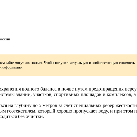
России
шем сайте могут изменяться. Чтобы получить актуальную и наиболее точную стоимость 
ую информацию.
охранения водного баланса в почве путем предотвращения пере
стемы зданий, участков, спортивных площадок и комплексов, а
ься на глубину до 5 метров за счет специальных ребер жесткос
геотекстилем, который хорошо пропускает воду, и при этом пр
ходиться без очистки.