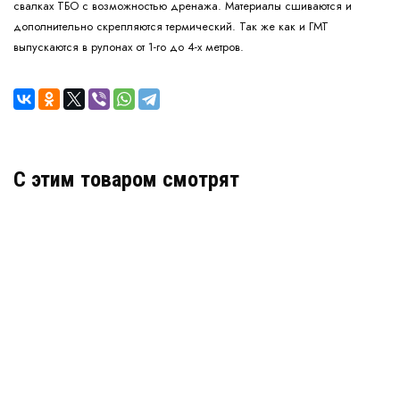
свалках ТБО с возможностью дренажа. Материалы сшиваются и
дополнительно скрепляются термический. Так же как и ГМТ
выпускаются в рулонах от 1-го до 4-х метров.
C этим товаром смотрят
Георешетка SL 25x10-20x12 (200)
В наличии
цена по запросу
КУПИТЬ