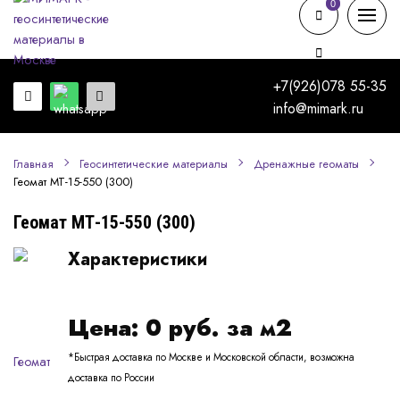
0
0
+7(926)078 55-35
info@mimark.ru
Главная
Геосинтетические материалы
Дренажные геоматы
Геомат МТ-15-550 (300)
Геомат МТ-15-550 (300)
Характеристики
Цена:
0
руб. за м2
*Быстрая доставка по Москве и Московской области, возможна
доставка по России