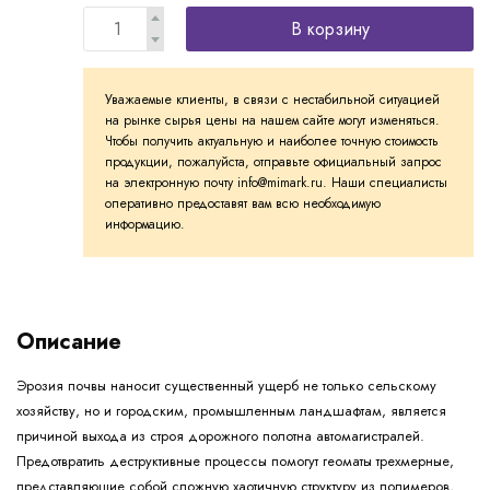
В корзину
Уважаемые клиенты, в связи с нестабильной ситуацией
на рынке сырья цены на нашем сайте могут изменяться.
Чтобы получить актуальную и наиболее точную стоимость
продукции, пожалуйста, отправьте официальный запрос
на электронную почту info@mimark.ru. Наши специалисты
оперативно предоставят вам всю необходимую
информацию.
Описание
Эрозия почвы наносит существенный ущерб не только сельскому
хозяйству, но и городским, промышленным ландшафтам, является
причиной выхода из строя дорожного полотна автомагистралей.
Предотвратить деструктивные процессы помогут геоматы трехмерные,
представляющие собой сложную хаотичную структуру из полимеров,