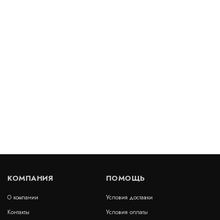
В наличии
цена по запросу
КУПИТЬ
Геомат Q Drain C20 S 10T
В наличии
цена по запросу
КУПИТЬ
КОМПАНИЯ
ПОМОЩЬ
О компании
Условия доставки
Славрос-Дренаж 7(10х10)
Контакты
Условия оплаты