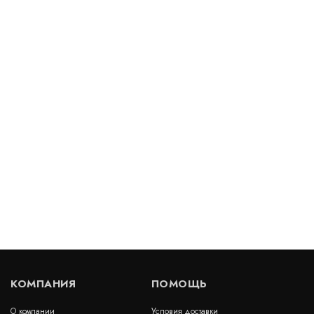
Славрос-Дренаж 7(10х10)
В наличии
цена по запросу
КУПИТЬ
Геомат KMat C 15 WP
В наличии
цена по запросу
КУПИТЬ
КОМПАНИЯ
ПОМОЩЬ
О компании
Условия доставки
Геомат МТД2-14 (300)