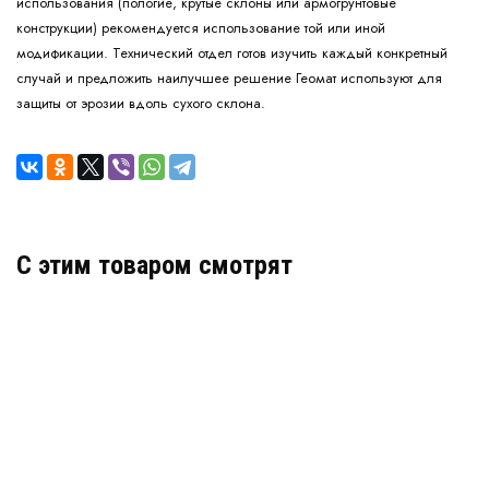
использования (пологие, крутые склоны или армогрунтовые
конструкции) рекомендуется использование той или иной
модификации. Технический отдел готов изучить каждый конкретный
случай и предложить наилучшее решение Геомат используют для
защиты от эрозии вдоль сухого склона.
C этим товаром смотрят
Геомат KMat L Light Brown
В наличии
цена по запросу
КУПИТЬ