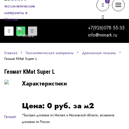
0
0
+7(926)078 55-35
info@mimark.ru
Главная
Геосинтетические материалы
Дренажные геоматы
Геомат KMat Super L
Геомат KMat Super L
Характеристики
Цена:
0
руб. за м2
*Быстрая доставка по Москве и Московской области, возможна
доставка по России