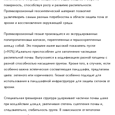
поверхность, способствуя росту и развитию растительности.
Противоэрозионный геосинтетический материал позволяет
удовлетворить самым разным потребностям в области защиты почв от
эрозии и восстановления окружающей среды.
Противоэрозионный геомат производится из экструдированных
полипропиленовых волокон, переплетенных и термоскрепленных
между собой. Это покрытие имеет высокий показатель пустот
(>90%).Идеально приспособлен для заполнения частицами
растительной почвы. Выпускается в модификациях разной толщины с
разной способностью насыщения грунтом. Кроме того, в случаях, если
особенно важна эстетическая составляющая ландшафта, предлагаем
цвета: зеленого или коричневого. Геомат особенно подходит для
использования в ландшафтной инфраструктуре для защиты склонов от
эрозии.
Специальная трехмерная структура удерживает частички почвы даже
при воздействии дождя, увеличивая степень сцепления почвы и,
следовательно, стабильность грунта. В зависимости от типологии