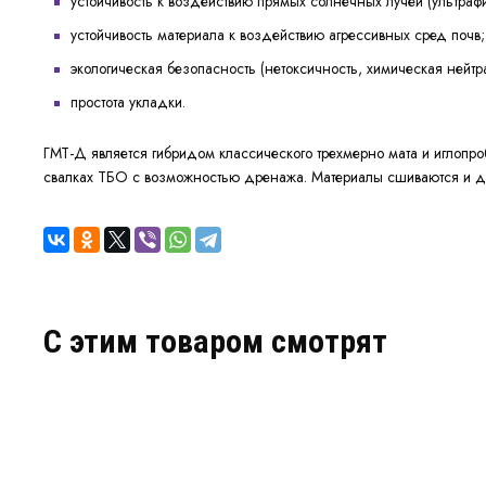
устойчивость к воздействию прямых солнечных лучей (ультрафи
устойчивость материала к воздействию агрессивных сред почв;
экологическая безопасность (нетоксичность, химическая нейтр
простота укладки.
ГМТ-Д является гибридом классического трехмерно мата и иглопро
свалках ТБО с возможностью дренажа. Материалы сшиваются и допо
C этим товаром смотрят
НОВИНКА