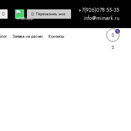
+7(926)078 55-35
Перезвонить мне
info@mimark.ru
0
0
Блог
Заявка на расчет
Контакты