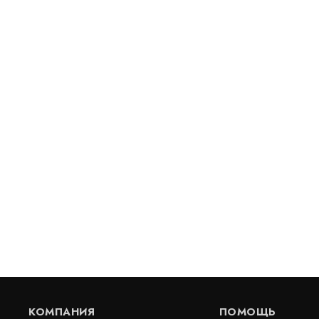
Геомат МТД1-15(300)-ЭКСТРАМАТ
Георешетка 
В наличии
В наличии
цена по запросу
цена по за
КУПИТЬ
КОМПАНИЯ
ПОМОЩЬ