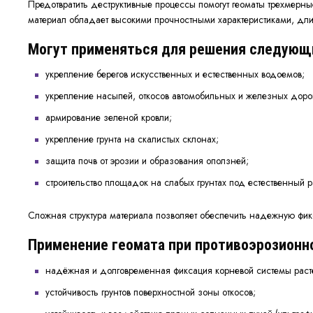
Предотвратить деструктивные процессы помогут геоматы трехмерн
материал обладает высокими прочностными характеристиками, дл
Могут применяться для решения следующи
укрепление берегов искусственных и естественных водоемов;
укрепление насыпей, откосов автомобильных и железных доро
армирование зеленой кровли;
укрепление грунта на скалистых склонах;
защита почв от эрозии и образования оползней;
строительство площадок на слабых грунтах под естественный р
Сложная структура материала позволяет обеспечить надежную фик
Применение геомата при противоэрозионно
надёжная и долговременная фиксация корневой системы раст
устойчивость грунтов поверхностной зоны откосов;