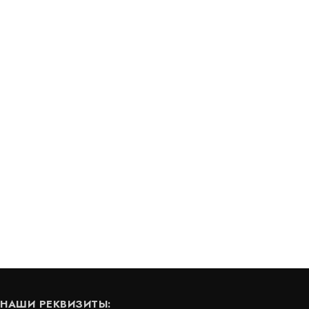
Геомат Q Drain C 20 50 14P
В наличии
цена по запросу
КУПИТЬ
КУПИТЬ
НАШИ РЕКВИЗИТЫ: