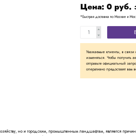
Цена:
0
руб. 
*Быстрая доставка по Москве и Мос
Уважаемые клиенты, в связи 
изменяться. Чтобы получить а
отправьте официальный запро
оперативно предоставят вам
озяйству, но и городским, промышленным ландшафтам, является причино