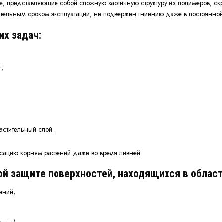
ые, представляющие собой сложную хаотичную структуру из полимеров, 
ительным сроком эксплуатации, не подвержен гниению даже в постоянно
х задач:
г;
астительный слой.
сацию корням растений даже во время ливней.
й защите поверхностей, находящихся в облас
ений;