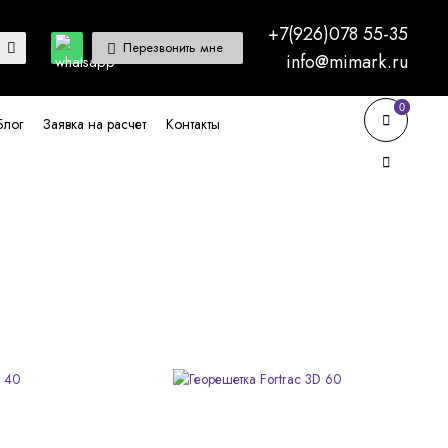
+7(926)078 55-35
Перезвонить мне
info@mimark.ru
0
0
Блог
Заявка на расчет
Контакты