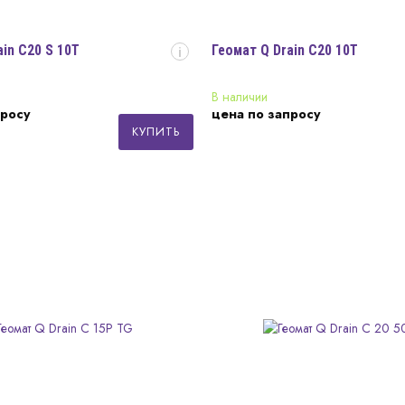
ain C20 S 10T
Геомат Q Drain C20 10Т
i
В наличии
просу
цена по запросу
КУПИТЬ