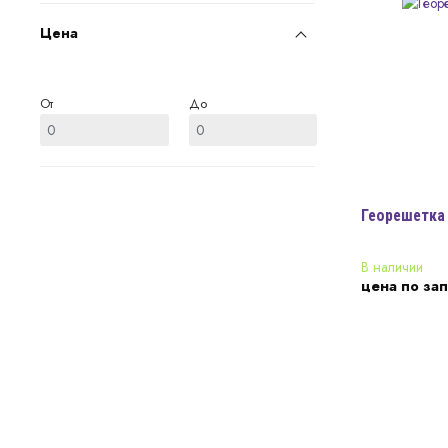
Цена
От
До
Георешетка 
В наличии
цена по за