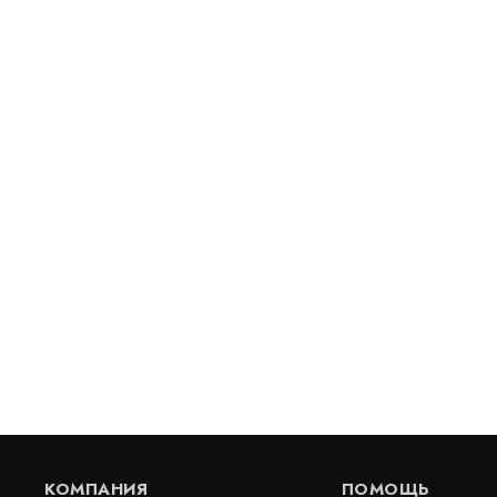
Накладной декоративный
Деформацио
деформационный шов ДШС-0-УГЛ/180
Артикул: 30616
Артикул: 30560
В наличии
В наличии
Цена:
Цена:
2 085
руб.
1 340
руб
КУПИТЬ
/
пог.м.
пог.м.
КОМПАНИЯ
ПОМОЩЬ