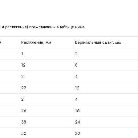
 и растяжение) представлены в таблице ниже.
м
Растяжение, мм
Вертикальный сдвиг, мм
1
2
12
8
2
4
22
12
2
4
26
16
38
24
50
32