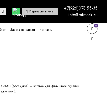
+7(926)078 55-35
Перезвонить мне
info@mimark.ru
0
0
Блог
Заявка на расчет
Контакты
ГК-ФАС (фасадное) — вставка для финишной отделки
двух плит).