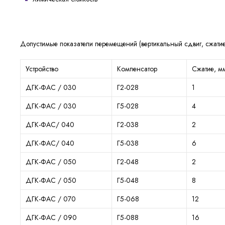
Допустимые показатели перемещений (вертикальный сдвиг, сжатие
Устройство
Компенсатор
Сжатие, м
ДГК-ФАС / 030
Г2-028
1
ДГК-ФАС / 030
Г5-028
4
ДГК-ФАС/ 040
Г2-038
2
ДГК-ФАС/ 040
Г5-038
6
ДГК-ФАС / 050
Г2-048
2
ДГК-ФАС / 050
Г5-048
8
ДГК-ФАС / 070
Г5-068
12
ДГК-ФАС / 090
Г5-088
16