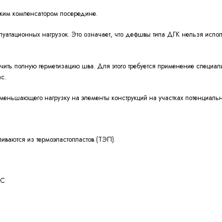
бким компенсатором посередине.
атационных нагрузок. Это означает, что дефшвы типа ДГК нельзя испол
ечить полную герметизацию шва. Для этого требуется применение специа
ас.
меньшающего нагрузку на элементы конструкций на участках потенциал
ваются из термоэластопластов (ТЭП).
0°С