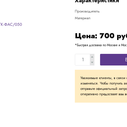
Характеристики
Производитель
Материал
Цена:
700
ру
*Быстрая доставка по Москве и Мос
Уважаемые клиенты, в связи 
изменяться. Чтобы получить а
отправьте официальный запро
оперативно предоставят вам