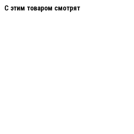
C этим товаром смотрят
Деформационный шов тип ДШЛ 50/015
Артикул: 30354
В наличии
Цена:
1 290
руб.
КУПИТЬ
/ пог.м.
Деформационный шов тип ДША-75-УГЛ/068
Артикул: 30453
В наличии
Цена:
3 805
руб.
КУПИТЬ
/ пог.м.