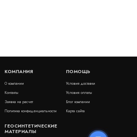
Цена:
683
руб.
КУПИТЬ
/ пог.м.
Деформационный шов тип ДШЛ-15-УГЛ/015
Артикул: 30593
В наличии
КОМПАНИЯ
ПОМОЩЬ
Цена:
1 063
руб.
КУПИТЬ
/ пог.м.
О компании
Условия доставки
Контакты
Условия оплаты
Заявка на расчет
Блог компании
Политика конфиденциальности
Карта сайта
Деформационный шов тип ДШЛ 0/040
ГЕОСИНТЕТИЧЕСКИЕ
Артикул: 30425
МАТЕРИАЛЫ
В наличии