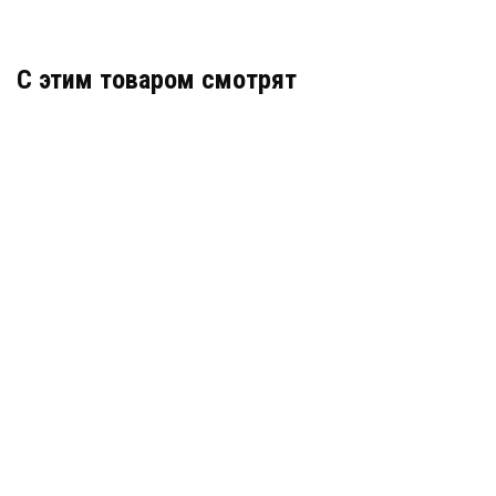
C этим товаром смотрят
Декоративный деформационный шов ДГК-2-
УГЛ/045
Артикул: 30564
В наличии
Цена:
876
руб.
КУПИТЬ
/ пог.м.
Деформационный шов тип ДШВ-50-УГЛ/045
Артикул: 30655
В наличии