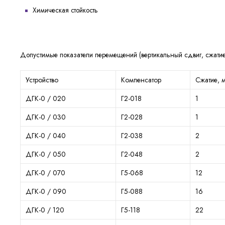
Химическая стойкость
Допустимые показатели перемещений (вертикальный сдвиг, сжатие
Устройство
Компенсатор
Сжатие, 
ДГК-0 / 020
Г2-018
1
ДГК-0 / 030
Г2-028
1
ДГК-0 / 040
Г2-038
2
ДГК-0 / 050
Г2-048
2
ДГК-0 / 070
Г5-068
12
ДГК-0 / 090
Г5-088
16
ДГК-0 / 120
Г5-118
22