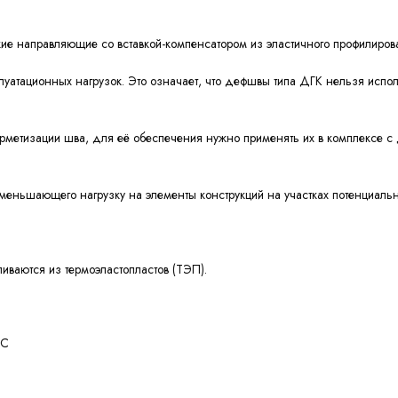
кие направляющие со вставкой-компенсатором из эластичного профилиров
атационных нагрузок. Это означает, что дефшвы типа ДГК нельзя испол
ерметизации шва, для её обеспечения нужно применять их в комплексе с
меньшающего нагрузку на элементы конструкций на участках потенциал
ваются из термоэластопластов (ТЭП).
0°С