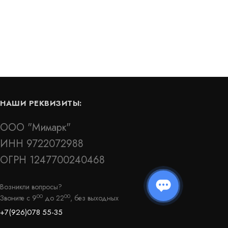
Цена:
5 388
руб.
КУПИТЬ
КУПИТЬ
/
пог.м.
НАШИ РЕКВИЗИТЫ:
ООО "Мимарк"
ИНН 9722072988
ОГРН 1247700240468
Деформационный шов тип ДШВ-0/035
Возникли вопросы?
00
00
Звоните с 9
до 22
, без выходных
Артикул: 30057
+7(926)078 55-35
В наличии
Цена: