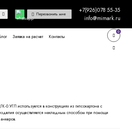
+7(926)078 55-35
Перезвонить мне
info@mimark.ru
0
0
Блог
Заявка на расчет
Контакты
-0.УГЛ используется в конструкциях из гипсокартона с
изделия осуществляется накладным способом при помощи
 анкеров.