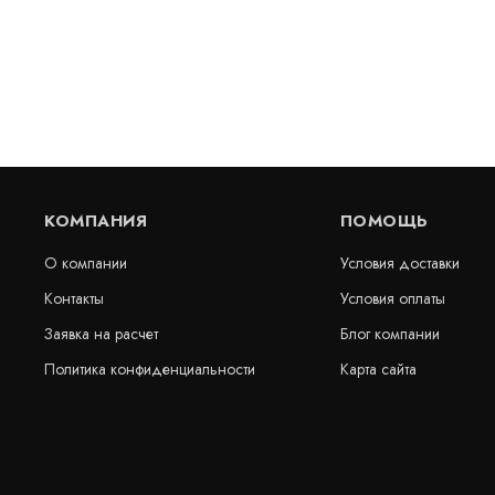
Цена:
Цена:
3 114
руб.
19 924
ру
КУПИТЬ
/
пог.м.
пог.м.
КОМПАНИЯ
ПОМОЩЬ
О компании
Условия доставки
Контакты
Условия оплаты
Заявка на расчет
Блог компании
Политика конфиденциальности
Карта сайта
Деформационный шов тип ДША-50/025
Деформацио
УГЛ/090
Артикул: 30596
Артикул: 30544
В наличии
В наличии
Цена:
Цена: