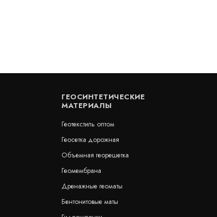
Цена:
б.
3 655
руб.
КУПИТЬ
/
/
пог.м.
ГЕОСИНТЕТИЧЕСКИЕ
МАТЕРИАЛЫ
Геотекстиль оптом
Геосетка дорожная
Объемная георешетка
нный шов ДША.Т-30 -
Двойная опора КД 240х8
Геомембрана
Дренажные геоматы
Артикул: 30184
Бентонитовые маты
В наличии
Цена: