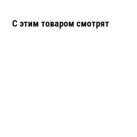
C этим товаром смотрят
Деформационный шов тип ДШКА-30/040
Деформацио
Артикул: 30221
Артикул: 30317
В наличии
В наличии