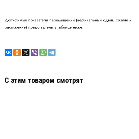
Допустимые показатели перемещений (вертикальный сдвиг, сжатие и
растяжение) представлены в таблице ниже.
C этим товаром смотрят
Деформационный шов тип ДШКА-50/050
Артикул: 30607
В наличии
Цена:
4 631
руб.
КУПИТЬ
/ пог.м.