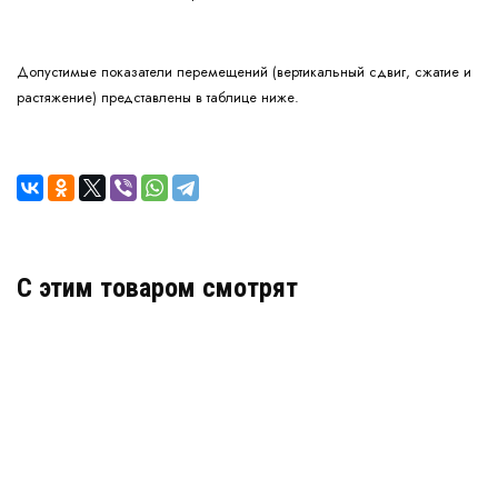
Допустимые показатели перемещений (вертикальный сдвиг, сжатие и
растяжение) представлены в таблице ниже.
C этим товаром смотрят
Деформационный шов тип ДША-75/085
Артикул: 30631
В наличии
Цена:
5 806
руб.
КУПИТЬ
/ пог.м.