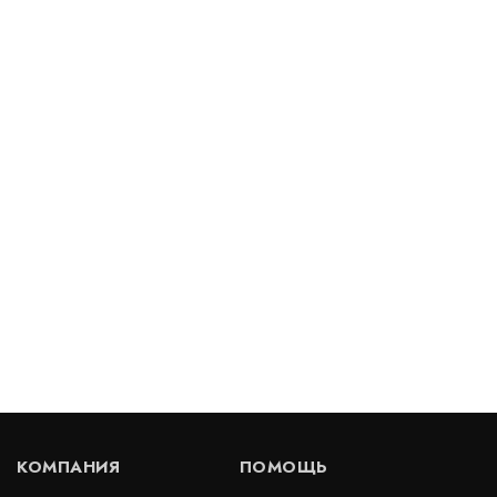
Деформационный шов тип ДША-0/205
Артикул: 30183
В наличии
Цена:
6 353
руб.
КУПИТЬ
/ пог.м.
Деформационный шов тип ДШВ-20/040
Артикул: 30186
В наличии
КОМПАНИЯ
ПОМОЩЬ
Цена:
1 551
руб.
КУПИТЬ
/ пог.м.