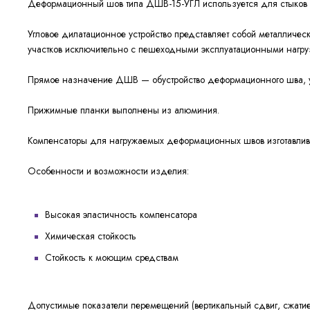
Деформационный шов типа ДШВ-15-УГЛ используется для стыков в
Угловое дилатационное устройство представляет собой металлич
участков исключительно с пешеходными эксплуатационными нагру
Прямое назначение ДШВ — обустройство деформационного шва, у
Прижимные планки выполнены из алюминия.
Компенсаторы для нагружаемых деформационных швов изготавлива
Особенности и возможности изделия:
Высокая эластичность компенсатора
Химическая стойкость
Стойкость к моющим средствам
Допустимые показатели перемещений (вертикальный сдвиг, сжатие