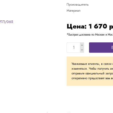
Производитель
Материал
Цена:
1 670
р
*Быстрая доставка по Москве и Мос
Уважаемые клиенты, в связи 
изменяться. Чтобы получить а
отправьте официальный запро
оперативно предоставят вам