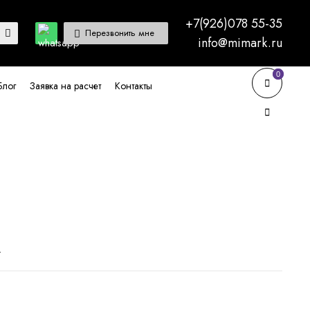
+7(926)078 55-35
Перезвонить мне
info@mimark.ru
0
0
Блог
Заявка на расчет
Контакты
.