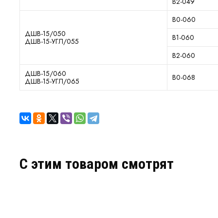
В2-049
В0-060
ДШВ-15/050
В1-060
ДШВ-15-УГЛ/055
В2-060
ДШВ-15/060
В0-068
ДШВ-15-УГЛ/065
C этим товаром смотрят