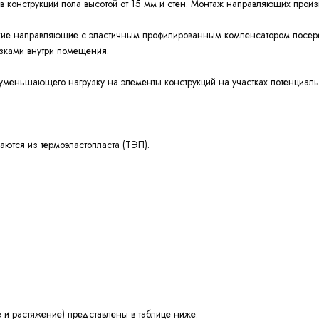
 конструкции пола высотой от 15 мм и стен. Монтаж направляющих прои
еские направляющие с эластичным профилированным компенсатором посе
зками внутри помещения.
меньшающего нагрузку на элементы конструкций на участках потенциал
ются из термоэластопласта (ТЭП).
 и растяжение) представлены в таблице ниже.