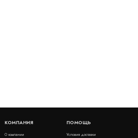
Деформационный шов тип ДШН УГЛ/145
Артикул: 30167
В наличии
Цена:
4 635
руб.
КУПИТЬ
/ пог.м.
Деформационный шов тип ДША-50/085
Артикул: 30612
В наличии
КОМПАНИЯ
ПОМОЩЬ
Цена:
5 139
руб.
КУПИТЬ
/ пог.м.
О компании
Условия доставки