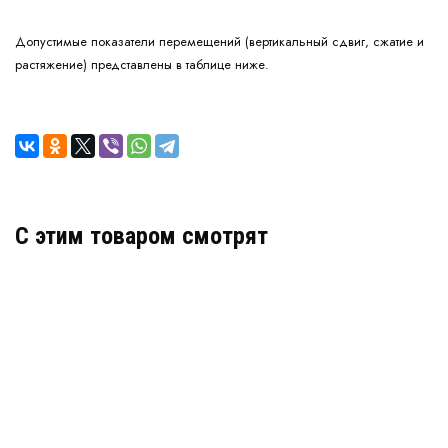
Допустимые показатели перемещений (вертикальный сдвиг, сжатие и
растяжение) представлены в таблице ниже.
C этим товаром смотрят
Деформационный шов тип ДПС-0-УГЛ/070-СН
Артикул: 30093
В наличии
Цена:
6 817
руб.
КУПИТЬ
/ пог.м.