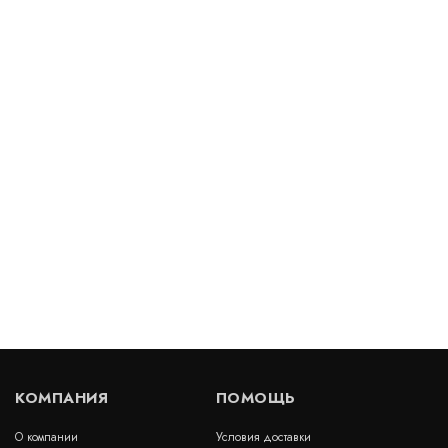
Деформационный шов ДППс-0/400 СН
(специальный)
Артикул: 30465
В наличии
Цена:
25 674
руб.
КУПИТЬ
/ пог.м.
Деформационный шов тип ДШЛ 30/020
Артикул: 30173
В наличии
КОМПАНИЯ
ПОМОЩЬ
Цена:
1 158
руб.
КУПИТЬ
/ пог.м.
О компании
Условия доставки