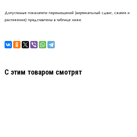
Допустимые показатели перемещений (вертикальный сдвиг, сжатие и
растяжение) представлены в таблице ниже.
C этим товаром смотрят
Деформационный шов тип ДША-50-УГЛ/165
Артикул: 30461
В наличии
Цена:
5 336
руб.
КУПИТЬ
/ пог.м.