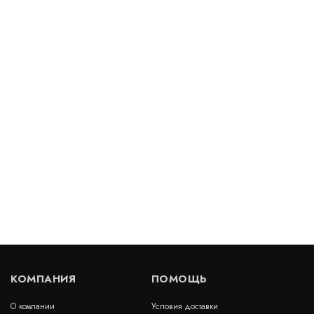
Декоративный деформационный шов ДГК-15-
УГЛ/105
Артикул: 30594
В наличии
Цена:
1 160
руб.
КУПИТЬ
/ пог.м.
Деформационный шов тип ДШВ-50-УГЛ/065
Артикул: 30199
В наличии
КОМПАНИЯ
ПОМОЩЬ
Цена:
2 080
руб.
КУПИТЬ
/ пог.м.
О компании
Условия доставки