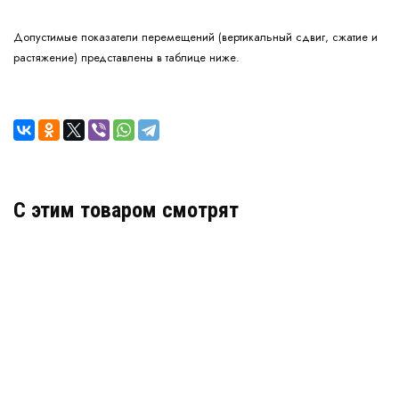
Допустимые показатели перемещений (вертикальный сдвиг, сжатие и
растяжение) представлены в таблице ниже.
C этим товаром смотрят
Декоративный деформационный шов ДГК-
ФАС/120
Артикул: 30171
В наличии
Цена:
1 039
руб.
КУПИТЬ
/ пог.м.