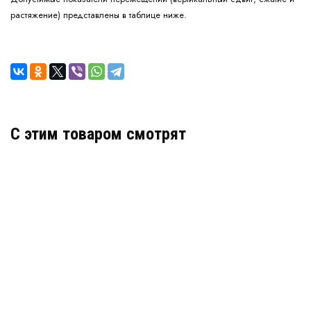
растяжение) представлены в таблице ниже.
C этим товаром смотрят
Накладной декоративный деформационный шов
ДШС-0-УГЛ/100
Артикул: 30603
В наличии
Цена:
1 584
руб.
КУПИТЬ
/ пог.м.