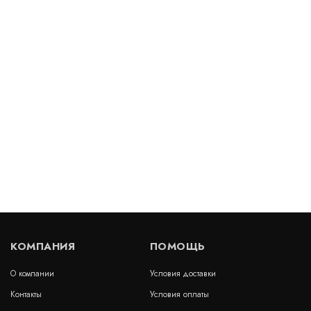
Деформационный шов тип ДШВ-35/030
Артикул: 30570
В наличии
Цена:
1 581
руб.
КУПИТЬ
/ пог.м.
Деформационный шов тип ДПС-0-УГЛ/070-АА
Артикул: 30077
В наличии
КОМПАНИЯ
ПОМОЩЬ
Цена:
12 447
руб.
КУПИТЬ
/ пог.м.
О компании
Условия доставки
Контакты
Условия оплаты