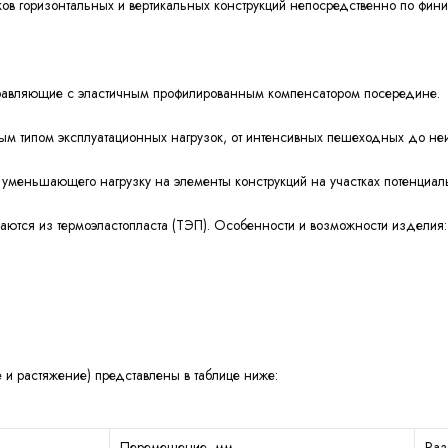
в горизонтальных и вертикальных конструкций непосредственно по фин
правляющие с эластичным профилированным компенсатором посередине.
м типом эксплуатационных нагрузок, от интенсивных пешеходных до неин
меньшающего нагрузку на элементы конструкций на участках потенциа
ются из термоэластопласта (ТЭП). Особенности и возможности изделия:
 и растяжение) представлены в таблице ниже:
Перемещение, мм
Раз