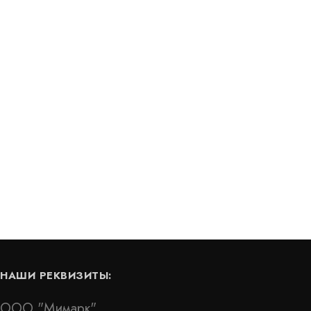
А-15/025
Деформационный шов тип ДШКА-16/080
Артикул: 30143
В наличии
Цена:
2 631
руб.
КУПИТЬ
КУПИТЬ
/
пог.м.
НАШИ РЕКВИЗИТЫ:
ООО "Мимарк"