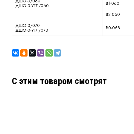
ДШО-0/060
В1-060
ДШО-0-УГЛ/060
В2-060
ДШО-0/070
В0-068
ДШО-0-УГЛ/070
C этим товаром смотрят