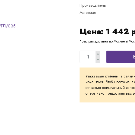
Производитель
Материал
Цена:
1 442
*Быстрая доставка по Москве и Мос
Уважаемые клиенты, в связи 
изменяться. Чтобы получить а
отправьте официальный запро
оперативно предоставят вам