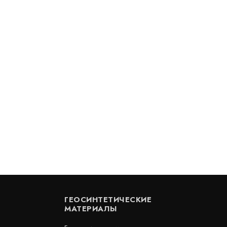
нный шов тип ДШКА-
Деформационный шов тип ДШ
Артикул: 30187
В наличии
Цена:
.
2 753
руб.
КУПИТЬ
/
/
пог.м.
ГЕОСИНТЕТИЧЕСКИЕ
МАТЕРИАЛЫ