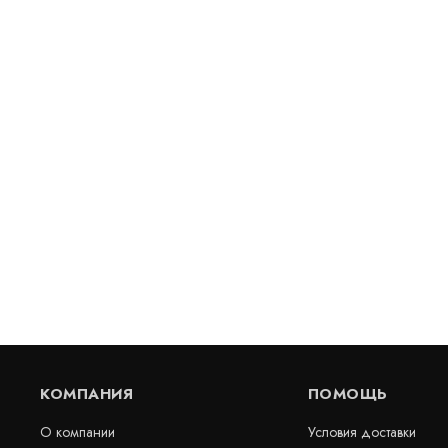
Деформационный шов тип ДШКА-
Деформацио
ФАС/100
ФАС/210
Артикул: 30123
Артикул: 30120
В наличии
В наличии
Цена:
Цена:
2 828
руб.
5 406
руб
КУПИТЬ
/
пог.м.
пог.м.
КОМПАНИЯ
ПОМОЩЬ
О компании
Условия доставки