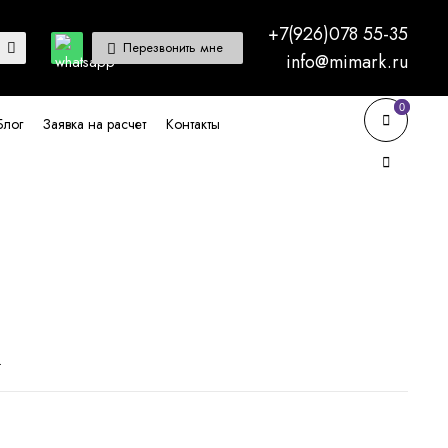
+7(926)078 55-35
Перезвонить мне
info@mimark.ru
0
0
Блог
Заявка на расчет
Контакты
.