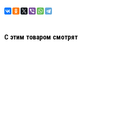
C этим товаром смотрят
Деформационный шов тип ДША-50-УГЛ/098
Артикул: 30312
В наличии
Цена:
4 439
руб.
КУПИТЬ
/ пог.м.
Деформационный шов тип ДШО-0-УГЛ/050