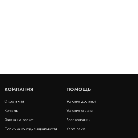
Артикул: 30336
В наличии
Цена:
2 697
руб.
КУПИТЬ
/ пог.м.
Деформационный шов тип ДШВ-50-УГЛ/030
Артикул: 30651
В наличии
КОМПАНИЯ
ПОМОЩЬ
Цена:
1 658
руб.
КУПИТЬ
/ пог.м.
О компании
Условия доставки
Контакты
Условия оплаты
Заявка на расчет
Блог компании
Политика конфиденциальности
Карта сайта
Двойная опора КД 175х8