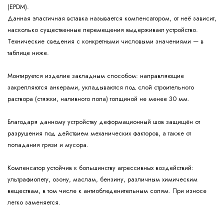
(EPDM).
Данная эластичная вставка называется компенсатором, от неё зависит,
насколько существенные перемещения выдерживает устройство.
Технические сведения с конкретными числовыми значениями — в
таблице ниже.
Монтируется изделие закладным способом: направляющие
закрепляются анкерами, укладываются под слой строительного
раствора (стяжки, наливного пола) толщиной не менее 30 мм.
Благодаря данному устройству деформационный шов защищён от
разрушения под действием механических факторов, а также от
попадания грязи и мусора.
Компенсатор устойчив к большинству агрессивных воздействий:
ультрафиолету, озону, маслам, бензину, различным химическим
веществам, в том числе к антиобледенительным солям. При износе
легко заменяется.