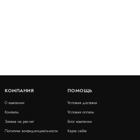
Артикул: 30336
В наличии
Цена:
2 697
руб.
КУПИТЬ
/ пог.м.
Деформационный шов тип ДШКА-75-УГЛ/040
Артикул: 30260
В наличии
КОМПАНИЯ
ПОМОЩЬ
Цена:
4 101
руб.
КУПИТЬ
/ пог.м.
О компании
Условия доставки
Контакты
Условия оплаты
Заявка на расчет
Блог компании
Политика конфиденциальности
Карта сайта
Деформационный шов тип ДШВ-0-УГЛ/040