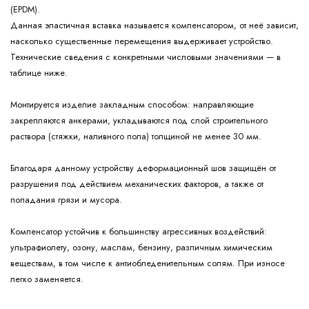
(EPDM).
Данная эластичная вставка называется компенсатором, от неё зависит,
насколько существенные перемещения выдерживает устройство.
Технические сведения с конкретными числовыми значениями — в
таблице ниже.
Монтируется изделие закладным способом: направляющие
закрепляются анкерами, укладываются под слой строительного
раствора (стяжки, наливного пола) толщиной не менее 30 мм.
Благодаря данному устройству деформационный шов защищён от
разрушения под действием механических факторов, а также от
попадания грязи и мусора.
Компенсатор устойчив к большинству агрессивных воздействий:
ультрафиолету, озону, маслам, бензину, различным химическим
веществам, в том числе к антиобледенительным солям. При износе
легко заменяется.