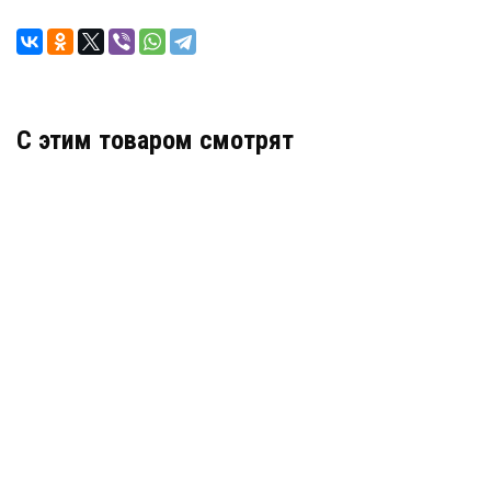
C этим товаром смотрят
Деформационный шов тип ДШКА-ФАС/155
Артикул: 30121
В наличии
Цена:
4 058
руб.
КУПИТЬ
/ пог.м.
Деформационный шов тип ДШЛ 15/015