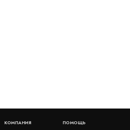
/ пог.м.
Деформационный шов тип ДША-50/055
Артикул: 30602
В наличии
Цена:
4 172
руб.
КУПИТЬ
/ пог.м.
Деформационный шов тип ДШВ-20/030
Артикул: 30170
В наличии
КОМПАНИЯ
ПОМОЩЬ
Цена:
1 417
руб.
КУПИТЬ