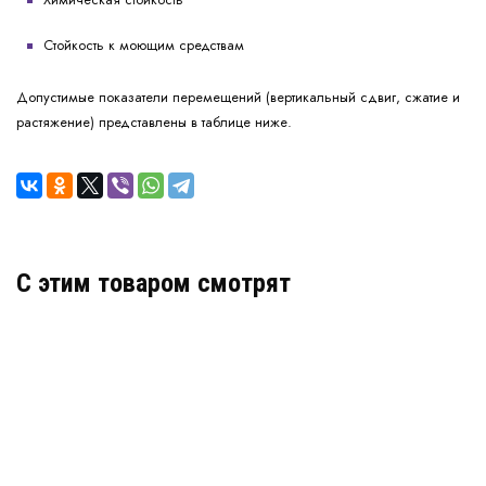
Химическая стойкость
Стойкость к моющим средствам
Допустимые показатели перемещений (вертикальный сдвиг, сжатие и
растяжение) представлены в таблице ниже.
C этим товаром смотрят
Декоративный деформационный шов ДГК-15/018
Артикул: 30052
В наличии
Цена:
672
руб.
КУПИТЬ