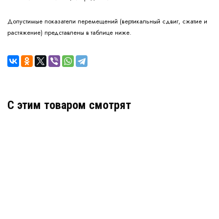
Допустимые показатели перемещений (вертикальный сдвиг, сжатие и
растяжение) представлены в таблице ниже.
C этим товаром смотрят
Деформационный шов тип ДШКА-16-УГЛ/105
Артикул: 30233
В наличии
Цена:
3 452
руб.
КУПИТЬ
/ пог.м.