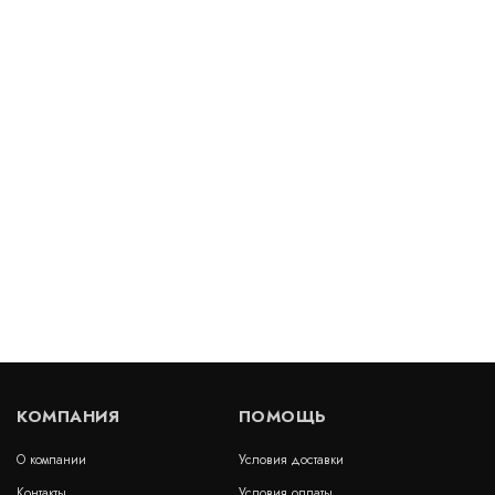
Деформационный шов тип ДША-50-УГЛ/195
Артикул: 30294
В наличии
Цена:
5 653
руб.
КУПИТЬ
/ пог.м.
Деформационный шов тип ДШКА-30/020
Артикул: 30175
В наличии
КОМПАНИЯ
ПОМОЩЬ
Цена:
2 983
руб.
КУПИТЬ
/ пог.м.
О компании
Условия доставки
Контакты
Условия оплаты