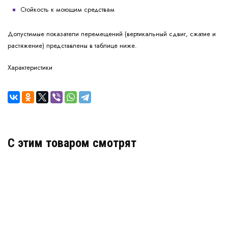
Стойкость к моющим средствам
Допустимые показатели перемещений (вертикальный сдвиг, сжатие и
растяжение) представлены в таблице ниже.
Характеристики
C этим товаром смотрят
Деформационный шов тип ДША-50/055
Артикул: 30602
В наличии
Цена: