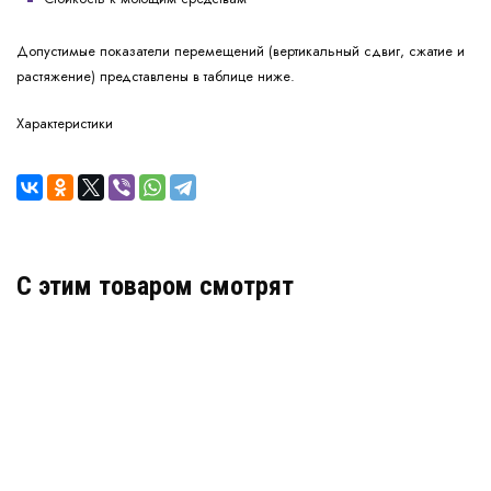
Допустимые показатели перемещений (вертикальный сдвиг, сжатие и
растяжение) представлены в таблице ниже.
Характеристики
C этим товаром смотрят
Деформационный шов тип ДШКА-75-УГЛ/090
Артикул: 30254
В наличии
Цена:
4 484
руб.
КУПИТЬ