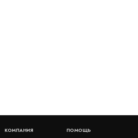
/ пог.м.
Деформационный шов тип ДШКА-75/020
Артикул: 30618
В наличии
Цена:
4 510
руб.
КУПИТЬ
/ пог.м.
Деформационный шов тип ДПШ-30-УГЛ/050
Артикул: 30319
В наличии
КОМПАНИЯ
ПОМОЩЬ
Цена:
4 859
руб.
КУПИТЬ