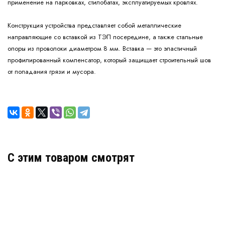
применение на парковках, стилобатах, эксплуатируемых кровлях.
Конструкция устройства представляет собой металлические
направляющие со вставкой из ТЭП посередине, а также стальные
опоры из проволоки диаметром 8 мм. Вставка — это эластичный
профилированный компенсатор, который защищает строительный шов
от попадания грязи и мусора.
C этим товаром смотрят
Деформационный шов ДША.ТС–20 УГЛ / 135
Артикул: 30451