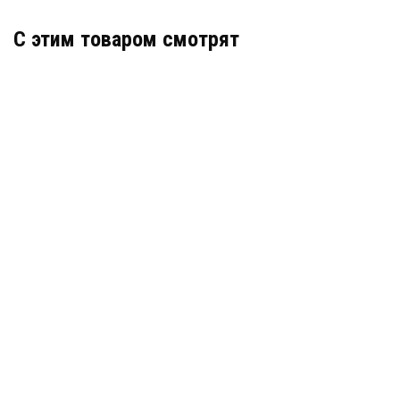
C этим товаром смотрят
Деформационный шов тип ДШН-30-УГЛ/060
Артикул: 30189
В наличии
Цена:
3 706
руб.
КУПИТЬ
/ пог.м.
Деформационный шов тип ДШН-30/040
Артикул: 30065
В наличии
Цена: