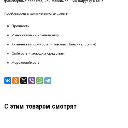
транспортные средства) или максимальную нагрузку в МПа.
Особенности и возможности изделия:
Прочность
Износостойкий компенсатор
Химическая стойкость (к маслам, бензину, солям)
Стойкость к моющим средствам
Морозостойкость
C этим товаром смотрят
Деформационный шов ДША.Т-0 УГЛ/105