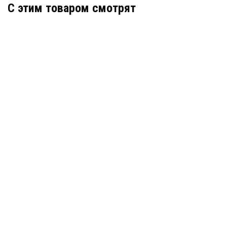
C этим товаром смотрят
Деформационный шов тип ДША-75/055
Артикул: 30627
В наличии
Цена:
4 838
руб.
КУПИТЬ
/ пог.м.
Деформационный шов тип ДША-0/080
Артикул: 30085
В наличии
Цена:
4 171
руб.
КУПИТЬ
/ пог.м.