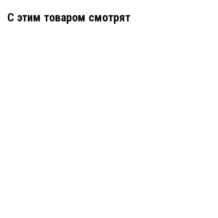
C этим товаром смотрят
Деформационный шов тип ДША-30/150
Артикул: 30583
В наличии
Цена:
5 518
руб.
КУПИТЬ
/ пог.м.
Деформационный шов тип ДПШ-50/050
Артикул: 30365
В наличии
Цена:
7 983
руб.
КУПИТЬ
/ пог.м.