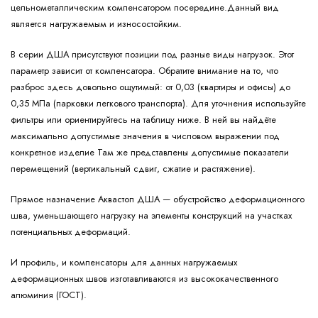
цельнометаллическим компенсатором посередине.Данный вид
является нагружаемым и износостойким.
В серии ДША присутствуют позиции под разные виды нагрузок. Этот
параметр зависит от компенсатора. Обратите внимание на то, что
разброс здесь довольно ощутимый: от 0,03 (квартиры и офисы) до
0,35 МПа (парковки легкового транспорта). Для уточнения используйте
фильтры или ориентируйтесь на таблицу ниже. В ней вы найдёте
максимально допустимые значения в числовом выражении под
конкретное изделие Там же представлены допустимые показатели
перемещений (вертикальный сдвиг, сжатие и растяжение).
Прямое назначение Аквастоп ДША — обустройство деформационного
шва, уменьшающего нагрузку на элементы конструкций на участках
потенциальных деформаций.
И профиль, и компенсаторы для данных нагружаемых
деформационных швов изготавливаются из высококачественного
алюминия (ГОСТ).