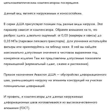
цельнометаллическим компенсатором посередине.
Данный вид является нагружаемым и износостойким.
В серии ДША присутствуют позиции под разные виды нагрузок. Этот
параметр зависит от компенсатора. Обратите внимание на то, что
разброс здесь довольно ощутимый: от 0,03 (квартиры и офисы) до
0,35 МПа (парковки легкового транспорта). Для уточнения используйте
фильтры или ориентируйтесь на таблицу ниже. В ней вы найдёте
максимально допустимые значения в числовом выражении под
конкретное изделие Там же представлены допустимые показатели
перемещений (вертикальный сдвиг, сжатие и растяжение).
Прямое назначение Аквастоп ДША — обустройство деформационного
шва, уменьшающего нагрузку на элементы конструкций на участках
потенциальных деформаций.
И профиль, и компенсаторы для данных нагружаемых
деформационных швов изготавливаются из высококачественного
алюминия (ГОСТ).