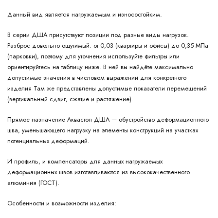
Данный вид является нагружаемым и износостойким.
В серии ДША присутствуют позиции под разные виды нагрузок.
Разброс довольно ощутимый: от 0,03 (квартиры и офисы) до 0,35 МПа
(парковки), поэтому для уточнения используйте фильтры или
ориентируйтесь на таблицу ниже. В ней вы найдёте максимально
допустимые значения в числовом выражении для конкретного
изделия Там же представлены допустимые показатели перемещений
(вертикальный сдвиг, сжатие и растяжение).
Прямое назначение Аквастоп ДША — обустройство деформационного
шва, уменьшающего нагрузку на элементы конструкций на участках
потенциальных деформаций.
И профиль, и компенсаторы для данных нагружаемых
деформационных швов изготавливаются из высококачественного
алюминия (ГОСТ).
Особенности и возможности изделия: