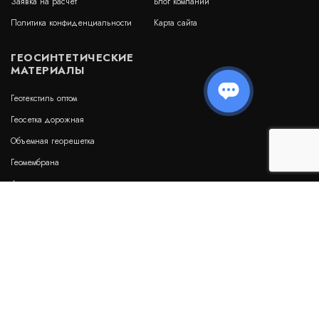
Заявка на расчет
Блог компании
Политика конфиденциальности
Карта сайта
Деформационный шов тип ДШЛ-30-УГЛ/025
ГЕОСИНТЕТИЧЕСКИЕ
Артикул: 30643
МАТЕРИАЛЫ
В наличии
Цена:
Геотекстиль оптом
1 138
руб.
КУПИТЬ
/ пог.м.
Геосетка дорожная
Объемная георешетка
Геомембрана
Дренажные геоматы
Деформационный шов тип ДША-30-УГЛ/038
Бентонитовые маты
Артикул: 30336
Гидрошпонки
В наличии
Цена:
2 697
руб.
КУПИТЬ
/ пог.м.
НАШИ РЕКВИЗИТЫ: