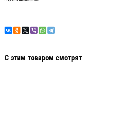
C этим товаром смотрят
Деформационный шов тип ДША-50-УГЛ/195
Артикул: 30294
В наличии
Цена:
5 653
руб.
КУПИТЬ
/ пог.м.