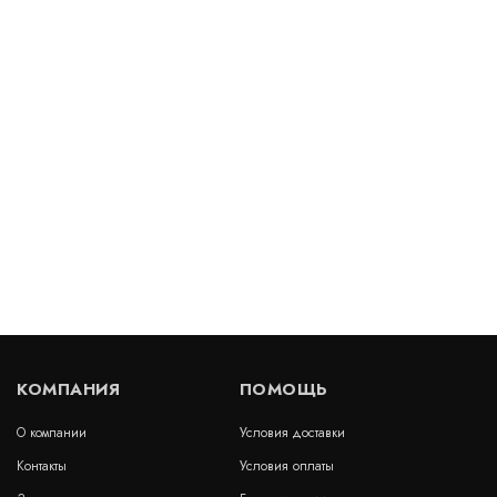
Деформационный шов ДША.Т-15 - УГЛ/090
Артикул: 30547
В наличии
Цена:
3 959
руб.
КУПИТЬ
/ пог.м.
Деформационный шов тип ДШО-0/035
Артикул: 30046
В наличии
КОМПАНИЯ
ПОМОЩЬ
Цена:
1 705
руб.
КУПИТЬ
/ пог.м.
О компании
Условия доставки
Контакты
Условия оплаты