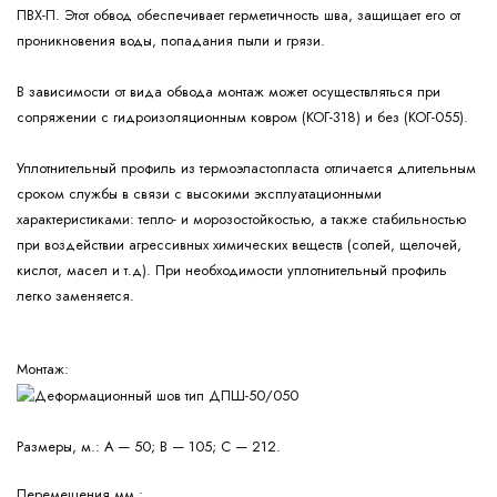
ПВХ-П. Этот обвод обеспечивает герметичность шва, защищает его от
проникновения воды, попадания пыли и грязи.
В зависимости от вида обвода монтаж может осуществляться при
сопряжении с гидроизоляционным ковром (КОГ-318) и без (КОГ-055).
Уплотнительный профиль из термоэластопласта отличается длительным
сроком службы в связи с высокими эксплуатационными
характеристиками: тепло- и морозостойкостью, а также стабильностью
при воздействии агрессивных химических веществ (солей, щелочей,
кислот, масел и т.д). При необходимости уплотнительный профиль
легко заменяется.
Монтаж:
Размеры, м.:
А — 50; В — 105; С — 212.
Перемещения,мм.: