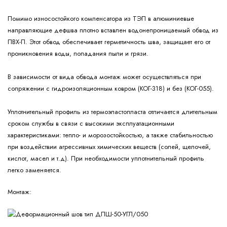
Помимо износостойкого компенсатора из ТЭП в алюминиевые
направляющие дефшва плотно вставлен водонепроницаемый обвод из
ПВХ-П. Этот обвод обеспечивает герметичность шва, защищает его от
проникновения воды, попадания пыли и грязи.
В зависимости от вида обвода монтаж может осуществляться при
сопряжении с гидроизоляционным ковром (КОГ-318) и без (КОГ-055).
Уплотнительный профиль из термоэластопласта отличается длительным
сроком службы в связи с высокими эксплуатационными
характеристиками: тепло- и морозостойкостью, а также стабильностью
при воздействии агрессивных химических веществ (солей, щелочей,
кислот, масел и т.д). При необходимости уплотнительный профиль
легко заменяется.
Монтаж: