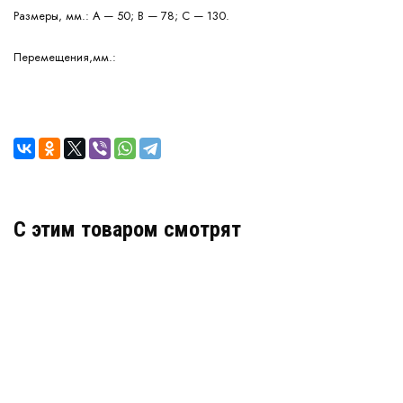
Размеры, мм.:
А — 50; В — 78; С — 130.
Перемещения,мм.:
C этим товаром смотрят
Деформационный шов тип ДШКА-16-УГЛ/075
Артикул: 30439
В наличии
Цена:
3 200
руб.
КУПИТЬ
/ пог.м.