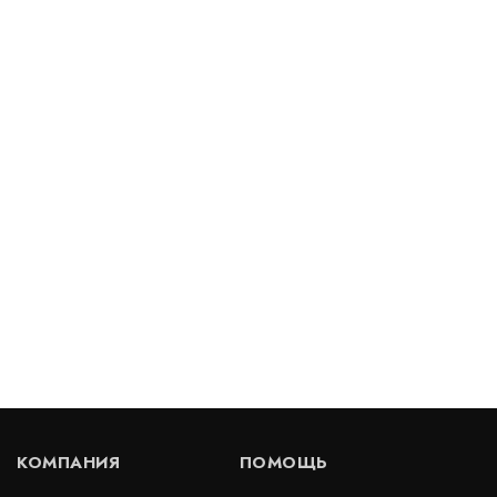
Деформационный шов тип ДША-30/180
Артикул: 30592
В наличии
Цена:
5 835
руб.
КУПИТЬ
/ пог.м.
Деформационный шов ДША.Т-15/110
Артикул: 30265
В наличии
КОМПАНИЯ
ПОМОЩЬ
Цена:
5 032
руб.
КУПИТЬ
/ пог.м.