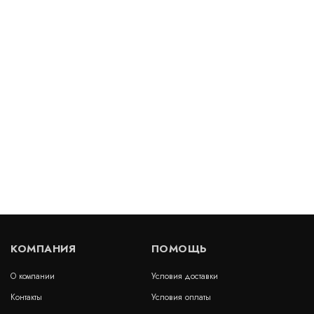
Деформационный шов ДША.ТС–0/155
Артикул: 30502
В наличии
Цена:
12 852
руб.
КУПИТЬ
/ пог.м.
Деформационный шов тип ДПШ-30/050
Артикул: 30241
В наличии
КОМПАНИЯ
ПОМОЩЬ
Цена:
8 893
руб.
КУПИТЬ
/ пог.м.
О компании
Условия доставки
Контакты
Условия оплаты