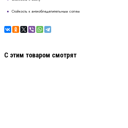
Стойкость к антиобледелительным солям
C этим товаром смотрят
Деформационный шов тип ДШВ-20/030
Артикул: 30170
В наличии
Цена:
1 417
руб.
КУПИТЬ
/ пог.м.