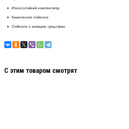
Износостойкий компенсатор
Химическая стойкость
Стойкость к моющим средствам
C этим товаром смотрят
Деформационный шов ДША.Т УГЛ.2/140 на опорах
Артикул: 30279
В наличии
Цена:
5 451
руб.
КУПИТЬ
/ пог.м.