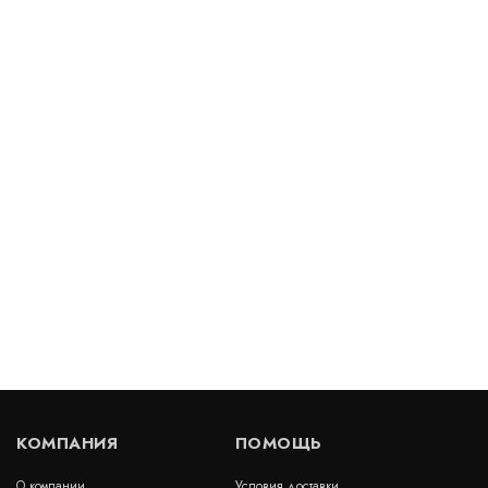
Декоративный деформационный шов ДГК-0/090
Артикул: 30180
В наличии
Цена:
1 003
руб.
КУПИТЬ
/ пог.м.
Деформационный шов тип ДПС-0-УГЛ/050-СН
Артикул: 30080
В наличии
КОМПАНИЯ
ПОМОЩЬ
Цена:
6 499
руб.
КУПИТЬ
/ пог.м.
О компании
Условия доставки