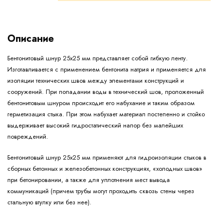
Описание
Бентонитовый шнур 25х25 мм представляет собой гибкую ленту.
Изготавливается с применением бентонита натрия и применяется для
изоляции технических швов между элементами конструкций и
сооружений. При попадании воды в технический шов, проложенный
бентонитовым шнуром происходит его набухание и таким образом
герметизация стыка. При этом набухает материал постепенно и стойко
выдерживает высокий гидростатический напор без малейших
повреждений.
Бентонитовый шнур 25х25 мм применяют для гидроизоляции стыков в
сборных бетонных и железобетонных конструкциях, «холодных швов»
при бетонировании, а также для уплотнения мест вывода
коммуникаций (причем трубы могут проходить сквозь стены через
стальную втулку или без нее).