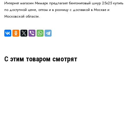
Интернет магазин Мимарк предлагает бентонитовый шнур 25х25 купить
по доступной цене, оптом и в розницу с доставкой в Москве и
Московской области.
C этим товаром смотрят
бентонитовый шнур Redstop 20х25 мм
В наличии
цена по запросу
КУПИТЬ