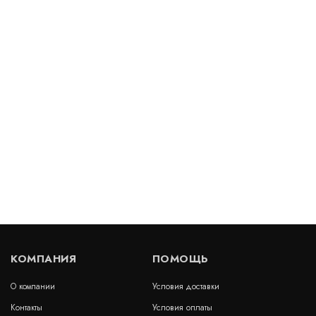
В наличии
Цена:
52
руб.
КУПИТЬ
/ м2
Бентонитовый шнур 30х30 мм
В наличии
Цена:
385
руб.
КУПИТЬ
/ м2
КОМПАНИЯ
ПОМОЩЬ
О компании
Условия доставки
Бентонитовый шнур 20х25 мм
Контакты
Условия оплаты