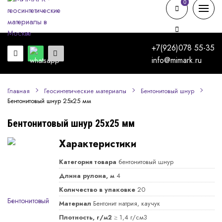
0
0
+7(926)078 55-35
info@mimark.ru
Главная
Геосинтетические материалы
Бентонитовый шнур
Бентонитовый шнур 25х25 мм
Бентонитовый шнур 25х25 мм
Характеристики
Категория товара
бентонитовый шнур
Длина рулона, м
4
Количество в упаковке
20
Материал
Бентонит натрия, каучук
Плотность, г/м2
≥ 1,4 г/см3