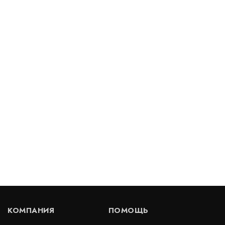
Бентомат SL5
В наличии
Цена:
265
руб.
КУПИТЬ
/ м2
Бентонитовый мат Bentizol (БентИзол)
В наличии
Цена:
327
руб.
КУПИТЬ
/ м2
КОМПАНИЯ
ПОМОЩЬ