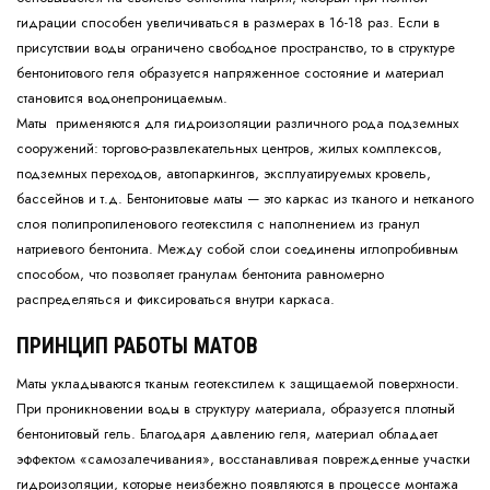
гидрации способен увеличиваться в размерах в 16-18 раз. Если в
присутствии воды ограничено свободное пространство, то в структуре
бентонитового геля образуется напряженное состояние и материал
становится водонепроницаемым.
Маты применяются для гидроизоляции различного рода подземных
сооружений: торгово-развлекательных центров, жилых комплексов,
подземных переходов, автопаркингов, эксплуатируемых кровель,
бассейнов и т.д. Бентонитовые маты — это каркас из тканого и нетканого
слоя полипропиленового геотекстиля с наполнением из гранул
натриевого бентонита. Между собой слои соединены иглопробивным
способом, что позволяет гранулам бентонита равномерно
распределяться и фиксироваться внутри каркаса.
ПРИНЦИП РАБОТЫ МАТОВ
Маты укладываются тканым геотекстилем к защищаемой поверхности.
При проникновении воды в структуру материала, образуется плотный
бентонитовый гель. Благодаря давлению геля, материал обладает
эффектом «самозалечивания», восстанавливая поврежденные участки
гидроизоляции, которые неизбежно появляются в процессе монтажа