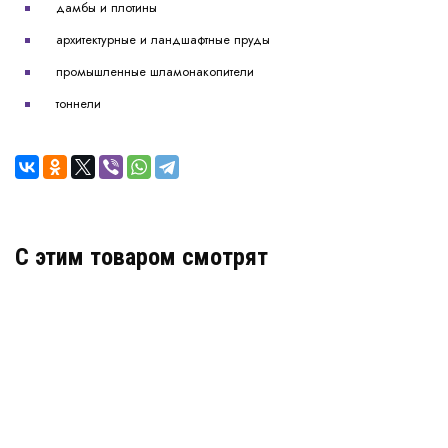
дамбы и плотины
архитектурные и ландшафтные пруды
промышленные шламонакопители
тоннели
C этим товаром смотрят
Бентонитовый мат Bentogrout 25 кг инъекционная
гидроизоляция
В наличии
Цена:
2 230
руб.
КУПИТЬ