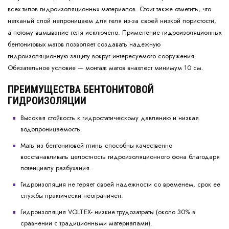
всех типов гидроизоляционных материалов. Стоит также отметить, что
нетканый слой непроницаем для геля из-за своей низкой пористости,
а потому вымывание геля исключено. Применение гидроизоляционных
бентонитовых матов позволяет создавать надежную
гидроизоляционную защиту вокруг интересуемого сооружения.
Обязательное условие — монтаж матов внахлест минимум 10 см.
ПРЕИМУЩЕСТВА БЕНТОНИТОВОЙ
ГИДРОИЗОЛЯЦИИ
Высокая стойкость к гидростатическому давлению и низкая
водопроницаемость.
Маты из бентонитовой глины способны качественно
восстанавливать целостность гидроизоляционного фона благодаря
потенциалу разбухания.
Гидроизоляция не теряет своей надежности со временем, срок ее
службы практически неограничен.
Гидроизоляция VOLTEX- низкие трудозатраты (около 30% в
сравнении с традиционными материалами).