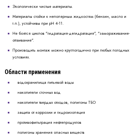
Экологически чистые материалы.
Материалы стойки к неполярным жидкостям (бензин, масло и
т.п.), устойчивы при рН 4-11.
Не боятся циклов "гидратация-дегидратация", "замораживание-
оттаивание".
Производить монтаж можно круглогодично при любых погодных
условиях.
Области применения
водохранилища питьевой воды
накопители сточных вод
накопители твердых отходов, полигоны ТБО
защита от коррозии и гидроизоляция
противофильтрация нефтепродуктов
полигоны хранения опасных веществ