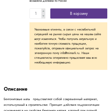
возможна доставка по России
В корзину
Уважаемые клиенты, в связи с нестабильной
ситуацией на рынке сырья цены на нашем сайте
могут изменяться. Чтобы получить актуальную и
наиболее точную стоимость продукции,
пожалуйста, отправьте официальный запрос на
электронную почту info@mimark.ru. Наши
специалисты оперативно предоставят вам всю
необходимую информацию.
Описание
Бентонитовые маты
представляют собой современный материал,
используемый в строительстве. Принцип действия гидроизоляции
основывается на свойстве бентонита натрия, который при полной