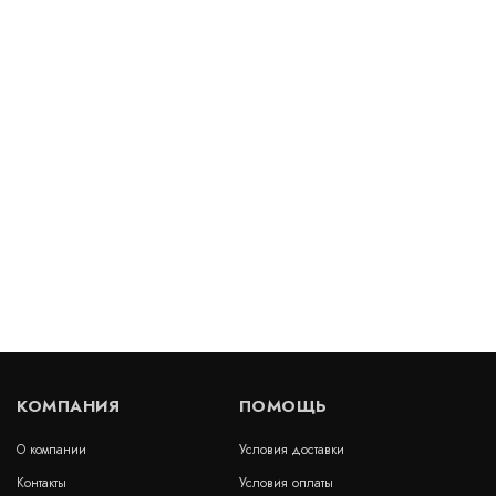
В наличии
Цена:
374
руб.
КУПИТЬ
/ м2
Бентонитовый мат Voltex rus 5x40м
В наличии
Цена:
280
руб.
КУПИТЬ
/ м2
КОМПАНИЯ
ПОМОЩЬ
О компании
Условия доставки
Бентонитовый мат Isobent
Контакты
Условия оплаты