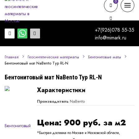
0
0
+7(926)078 55-35
info@mimark.ru
Главная
Геосинтетические материалы
Бентонитовые маты
Бентонитовый мат NaBento Typ RL-N
Бентонитовый мат NaBento Typ RL-N
Характеристики
Производитель
NaBento
Цена:
900
руб. за м2
*Быстрая доставка по Москве и Московской области,