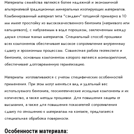
Материалы семейства являются более надежной и экономичной
альтернативой традиционных минеральных изолирующих материалов.
Комбинированный материал типа "сэндвич" толщиной примерно в 10
мм имеет прослойку из высококачественного бентонита (натриевого или
кальциевого), с набухаемым в воде порошком, заключенным между
двумя слоями тканых материалов. Специальный способ прошивки
всех компонентов обеспечивает высокое сопротивление внутреннему
сдвигу и эрозионным процессам. Совместная работа геотекстиля и
бентонита, основным компонентом которого является монтмориллонит,
обеспечивает долговременную герметизацию.
Материалы изготавливаются с учетом специфических особенностей
применения. При этом могут меняться вид и удельный вес
используемого бентонита, геосинтетические исходные компоненты и их
количество, а также методы прошивки. Для повышения защиты от
высыхания, а также для повышения показателей сопротивления
сдвигу по отношению к материалам на контакте, предлагается
специальная обработка поверхности.
Особенности материала: