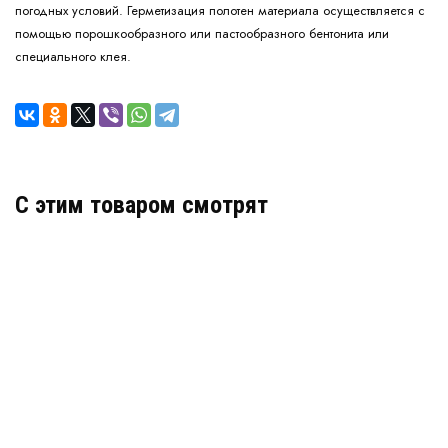
погодных условий. Герметизация полотен материала осуществляется с
помощью порошкообразного или пастообразного бентонита или
специального клея.
C этим товаром смотрят
Бентонитовый мат Bentolock (Бентолок)
В наличии
Цена:
215
руб.
КУПИТЬ
/ м2