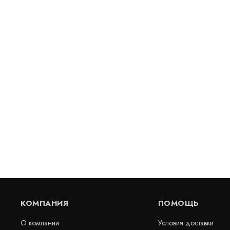
Бентонитовый мат Bentomat ASL 50
Бентомат S
В наличии
В наличии
Цена:
Цена:
210
руб.
315
руб.
КУПИТЬ
/ м2
/
КОМПАНИЯ
ПОМОЩЬ
О компании
Условия доставки