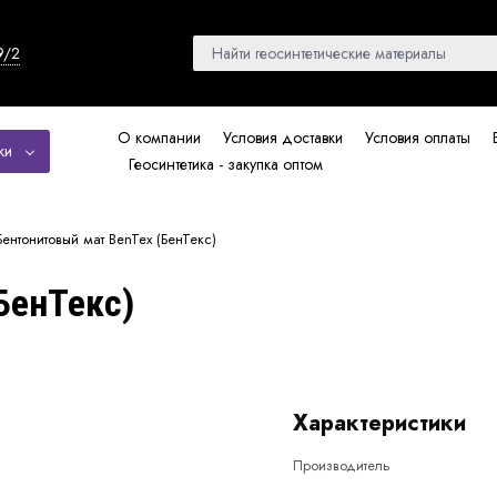
9/2
О компании
Условия доставки
Условия оплаты
ки
Геосинтетика - закупка оптом
Бентонитовый мат BenTex (БенТекс)
БенТекс)
Характеристики
Производитель