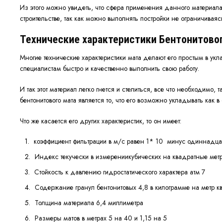
Из этого можно увидеть, что сфера применения данного материала
строительстве, так как можно выполнять постройки не ограничиваяс
Технические характеристики Бентонитовог
Многие технические характеристики мата делают его простым в уклад
специалистам быстро и качественно выполнить свою работу.
И так этот материал легко гнется и стелиться, все что необходимо,
бентонитового мата является то, что его возможно укладывать как в 
Что же касается его других характеристик, то он имеет:
коэффициент фильтрации в м/с равен 1* 10 минус одиннадца
Индекс текучески в измерениикубических на квадратные мет
Стойкость к давлению гидростатического характера атм 7
Содержание гранул бентонитовых 4,8 в килограмме на метр 
Толщина материала 6,4 миллиметра
Размеры матов в метрах 5 на 40 и 1,15 на 5