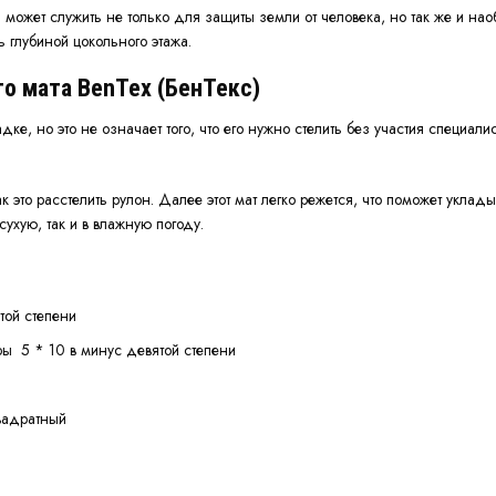
 может служить не только для защиты земли от человека, но так же и на
ь глубиной цокольного этажа.
о мата BenTex (БенТекс)
ке, но это не означает того, что его нужно стелить без участия специали
 так это расстелить рулон. Далее этот мат легко режется, что поможет ук
сухую, так и в влажную погоду.
той степени
ры 5 * 10 в минус девятой степени
квадратный