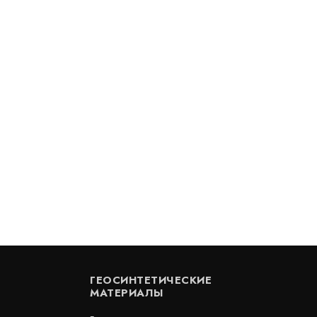
AB4
Бентомат SL5
В наличии
Цена:
265
руб.
КУПИТЬ
 м2
/ м2
ГЕОСИНТЕТИЧЕСКИЕ
МАТЕРИАЛЫ