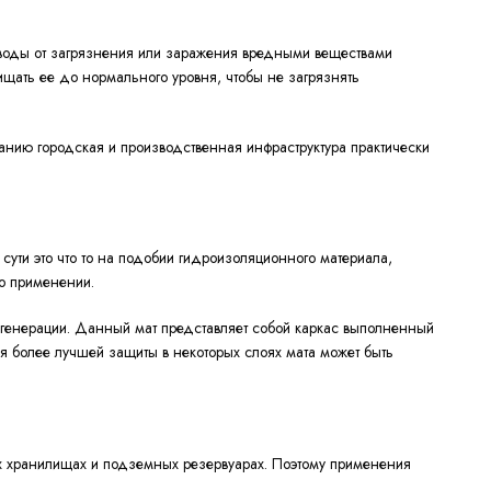
 воды от загрязнения или заражения вредными веществами
ищать ее до нормального уровня, чтобы не загрязнять
нию городская и производственная инфраструктура практически
 сути это что то на подобии гидроизоляционного материала,
го применении.
 регенерации. Данный мат представляет собой каркас выполненный
для более лучшей защиты в некоторых слоях мата может быть
ых хранилищах и подземных резервуарах. Поэтому применения