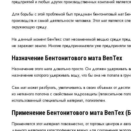
предприятий и любых других производственных компаний является 
Для борьбы с этой проблемой был придуман бентонитовый мат Бен
производств и самой деятельности человека. Этот мат является сп
окружающую среду.
На данный момент БенТекс стал незаменимой вещью среди предпр
не заражает землю. Многие предприниматели уже предприняли так
Назначение Бентонитового мата BenTex
Назначение этого мата довольно просто. Он должен удерживать вла
назначение которого удерживать воду, что бы она не попала в грун
Сам мат может разбухать, увеличиваясь в своих объемах от десят
из нетканого полотна с свойствами гидрозащиты (гетаксильное пол
использованный специальный материал, полиэтилен.
Применение Бентонитового мата BenTex (
Применяется этот материал повсеместно, от торговых центров и 
данного материала катастрофически важно для сохранения экологи