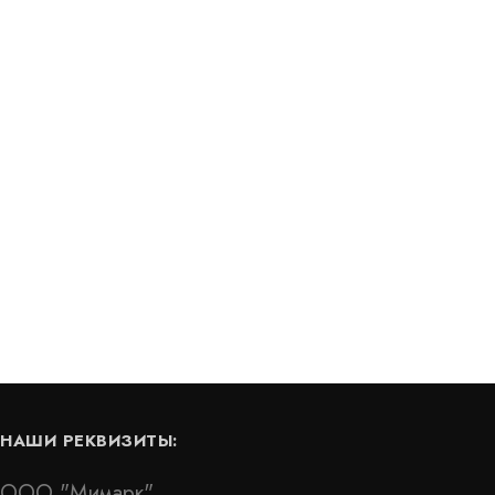
Бентонитовый мат Isobent
В наличии
Цена:
452
руб.
КУПИТЬ
КУПИТЬ
/ м2
НАШИ РЕКВИЗИТЫ:
ООО "Мимарк"