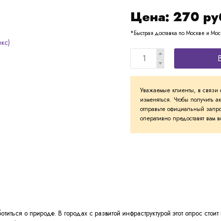
Цена:
270
ру
*Быстрая доставка по Москве и Мос
Уважаемые клиенты, в связи 
изменяться. Чтобы получить а
отправьте официальный запро
оперативно предоставят вам
титься о природе. В городах с развитой инфраструктурой этот опрос стои