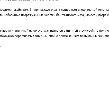
ющимся свойствам. Внутри каждого мата существует специальный гель, к
ливать небольшие поврежденные участки бентонитового мата, но если повр
выки и знания. Так как этот мат является защитной структурой, то при 
еобходимо перестилать защитный слой с применением правильных техноло
: