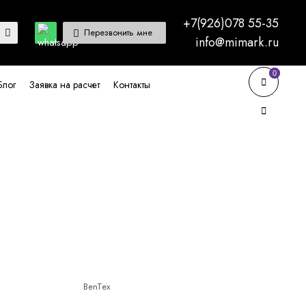
+7(926)078 55-35
Перезвонить мне
info@mimark.ru
0
0
Блог
Заявка на расчет
Контакты
BenTex