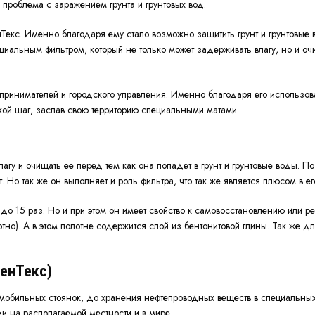
проблема с заражением грунта и грунтовых вод.
Текс. Именно благодаря ему стало возможно защитить грунт и грунтовые
ециальным фильтром, который не только может задерживать влагу, но и оч
инимателей и городского управления. Именно благодаря его использова
ой шаг, заслав свою территорию специальными матами.
гу и очищать ее перед тем как она попадет в грунт и грунтовые воды. По
т. Но так же он выполняет и роль фильтра, что так же является плюсом в е
и до 15 раз. Но и при этом он имеет свойство к самовосстановлению или
отно). А в этом полотне содержится слой из бентонитовой глины. Так же 
БенТекс)
автомобильных стоянок, до хранения нефтепроводных веществ в специальн
и на располагаемой местности и в мире.