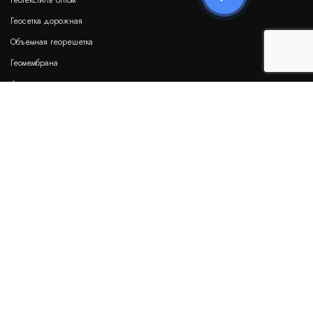
Геотекстиль оптом
Геосетка дорожная
Объемная георешетка
Геомембрана
Дренажные геоматы
Бентонитовые маты
Гидрошпонки
НАШИ РЕКВИЗИТЫ:
ООО "Мимарк"
ИНН 9722072988
ОГРН 1247700240468
Возникли вопросы?
00
00