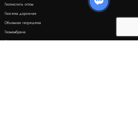
Геотекстиль оптом
Геотекстиль ТехноНИКОЛЬ ПП 500
Геосетка дорожная
Объемная георешетка
В наличии
Цена:
Геомембрана
22 384
руб.
КУПИТЬ
/ рулон
Дренажные геоматы
Бентонитовые маты
Гидрошпонки
Термообработанный геотекстиль Typar (Тайпар)
SF 70
НАШИ РЕКВИЗИТЫ:
В наличии
цена по запросу
ООО "Мимарк"
КУПИТЬ
ИНН 9722072988
ОГРН 1247700240468
Иглопробивной геотекстиль Дорнит 100 г/м2
Возникли вопросы?