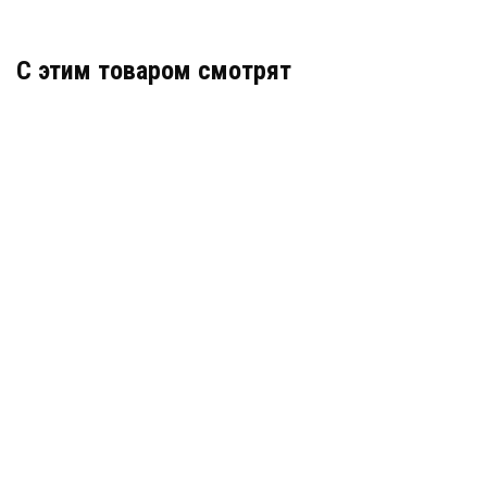
C этим товаром смотрят
Геотекстиль Typar (Тайпар) SF 44
В наличии
Цена:
100
руб.
КУПИТЬ
/ м2
Нетканый геотекстиль Лавсан 400 г/м2
В наличии
Цена:
61
руб.
КУПИТЬ
/ м2