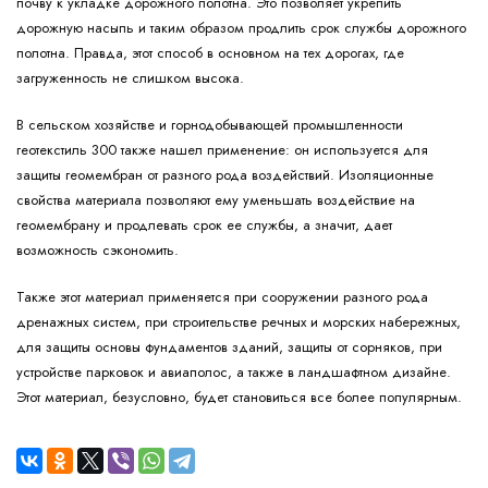
почву к укладке дорожного полотна. Это позволяет укрепить
дорожную насыпь и таким образом продлить срок службы дорожного
полотна. Правда, этот способ в основном на тех дорогах, где
загруженность не слишком высока.
В сельском хозяйстве и горнодобывающей промышленности
геотекстиль 300 также нашел применение: он используется для
защиты геомембран от разного рода воздействий. Изоляционные
свойства материала позволяют ему уменьшать воздействие на
геомембрану и продлевать срок ее службы, а значит, дает
возможность сэкономить.
Также этот материал применяется при сооружении разного рода
дренажных систем, при строительстве речных и морских набережных,
для защиты основы фундаментов зданий, защиты от сорняков, при
устройстве парковок и авиаполос, а также в ландшафтном дизайне.
Этот материал, безусловно, будет становиться все более популярным.