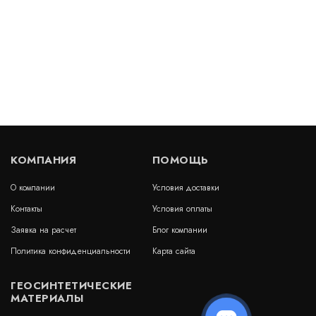
Иглопробивной геотекстиль Дорнит 450 г/м2
В наличии
Цена:
85
руб.
КУПИТЬ
/ м2
КОМПАНИЯ
ПОМОЩЬ
О компании
Условия доставки
Геотекстиль Дорнит Эко 200 г/м2
Контакты
Условия оплаты
В наличии
Заявка на расчет
Блог компании
Цена:
Политика конфиденциальности
Карта сайта
33
руб.
КУПИТЬ
/ м2
ГЕОСИНТЕТИЧЕСКИЕ
МАТЕРИАЛЫ