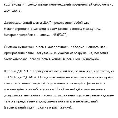
компенсации потенциальных перемещений поверхностей относительно
друг друга.
Деформационный шов ДША.Т представляет собой два
металлопрофиля с металлическим компенсатором между ними.
Материал устройства — алюминий (ГОСТ).
Система существенно повышает прочность деформационного шва.
Армирование защищает уязвимые участки от разрушения, позволяя
эксплуатировать поверхность в условиях повышенных нагрузок.
В серии ДША.Т-50 присутствуют позиции под разные виды нагрузок, от
1,0 МПа до 2,0 МПа. Определяющими параметрами является ширина
шва и тип компенсатора. Для уточнения используйте фильтры или
ориентируйтесь на таблицу ниже. В ней вы найдёте максимально
допустимые значения в числовом выражении под конкретное изделие
Там же представлены допустимые показатели перемещений
(вертикальный сдвиг, сжатие и растяжение).